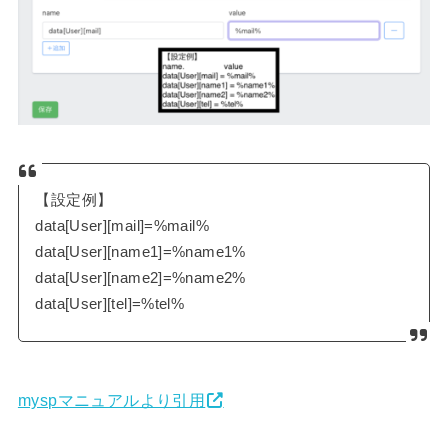
【設定例】
data[User][mail]=%mail%
data[User][name1]=%name1%
data[User][name2]=%name2%
data[User][tel]=%tel%
myspマニュアルより引用